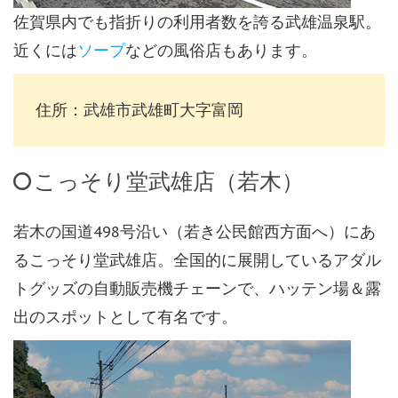
佐賀県内でも指折りの利用者数を誇る武雄温泉駅。
近くには
ソープ
などの風俗店もあります。
住所：武雄市武雄町大字富岡
こっそり堂武雄店（若木）
若木の国道498号沿い（若き公民館西方面へ）にあ
るこっそり堂武雄店。全国的に展開しているアダル
トグッズの自動販売機チェーンで、ハッテン場＆露
出のスポットとして有名です。