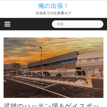
S
俺の出張！
k
出張先での出来事ログ
i
p
検
t
索:
o
c
o
n
t
e
n
t
武雄のハッテン場＆ゲイスポッ